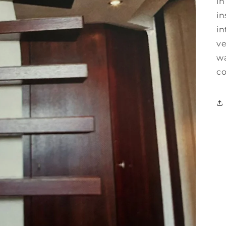
in
in
i
ve
wa
co