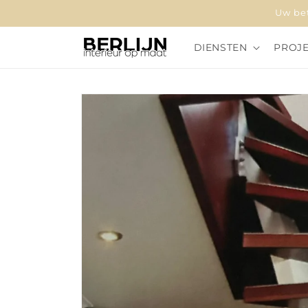
Meteen
Uw bet
naar de
content
DIENSTEN
PROJ
Ga direct naar
productinformatie