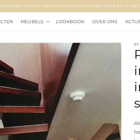
rouwbare partner voor alle werkzaamheden rond en in het 
ECTEN
MEUBELS
LOOKBOOK
OVER ONS
ACTU
BE
Al
he