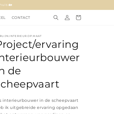
huis 🏡
Inloggen
Winkelwagen
EEL
CONTACT
RLIJN.INTERIEUR.OP.MAAT
Project/ervaring
interieurbouwer
in de
scheepvaart
s interieurbouwer in de scheepvaart
b ik uitgebreide ervaring opgedaan