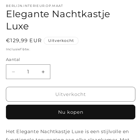
1
openen
BERLIJN.INTERIEUR.OP.MAAT
Elegante Nachtkastje
in
modaal
Luxe
Normale
€129,99 EUR
Uitverkocht
prijs
Inclusief btw.
Aantal
Aantal
Aantal
verlagen
verhogen
voor
voor
Elegante
Elegante
Uitverkocht
Nachtkastje
Nachtkastje
Luxe
Luxe
Nu kopen
Het Elegante Nachtkastje Luxe is een stijlvolle en
functionele toevoeging aan elke slaapkamer. Met